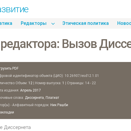
азвитие
атика
Pедакторы
Этическая политика
Hово
 редактора: Вызов Дисс
грузить PDF
ровой идентификатор объекта (ЦИО): 10.26907/esd12.1.01
ичество Объем:
12
| Номер выпуска:
1
| Страницы: 14 - 22
а издания:
Апрель
2017
чевые слова:
Диссернета
,
Плагиат
ор(ы) - Алфавитный порядок:
Ник Рашби
закладки
е Диссернета