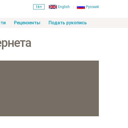
16+
English
Русский
сти
Рецензенты
Подать рукопись
ернета