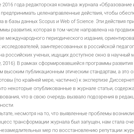
е 2016 года редакторская команда журнала «Образование
 предпринимать целенаправленные действия, чтобы обесп
а в базы данных Scopus и Web of Science. Эти действия п
ммы развития, которая в том числе направлена на продви
ве международного периодического издания, ориентирова
 исследователей, заинтересованных в российской педагог
на российских ученых, ищущих доступное окно в научный м
y, 2016). В рамках сформировавшейся программы развити
м высоким публикационным этическим стандартам, а это о
отовы (по крайней мере, частично) к экспертизе Диссернет
 что некоторые опубликованные в журнале статьи, содерж
вования, что в свою очередь вызвало подозрения в редак
ности.
льтате, несмотря на то, что выявленные проблемы возникли
оцесс трансформации журнала был запущен, нам стала оч
незамедлительных мер по восстановлению репутации журн