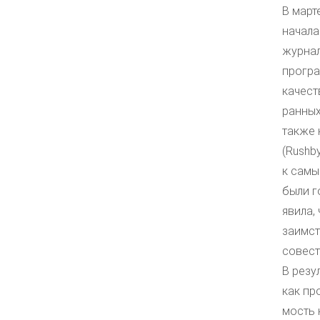
В март
начала
журнал
програ
качест
ранных
также 
(Rushb
к самы
были г
явила,
заимст
совест
В резу
как пр
мость 