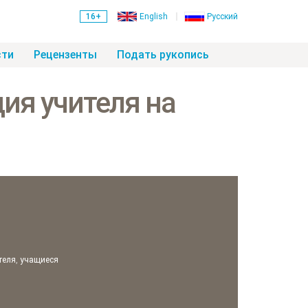
16+
English
Русский
сти
Рецензенты
Подать рукопись
ия учителя на
теля
,
учащиеся