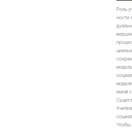
Роль у
ности 
дуальн
вершен
процес
циальн
сохран
модель
социал
модели
емой с
Сущест
Учител
социал
Чтобы 