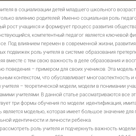
чителя в социализации детей младшего школьного возраста
только влиянию родителей. Именно социальная роль педаг
ый рост учащихся и формирует процесс развития общества
ствующийся, компетентный педагог является ключевой фи
се. Под влиянием перемен в современной жизни, развития 
ых подвижек роль учителя в системе образования претерп
яя вместе с тем свою важность в деле образования и восп
ю поведения – примером для своих учеников. Эта модель 
ьным контекстом, что обуславливает многоаспектность и
 учителя – теоретической модели, модели в понимании уча
амими учителями. В данной статье рассматриваются все эт
вует три формы обучения по модели: идентификация, имита
ь является моделью, которая имеет большое значение дл
ьной идентичности и личности ребенка.
рассмотреть роль учителя и подчеркнуть важность модели 