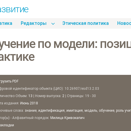
азвитие
атика
Pедакторы
Этическая политика
Hово
учение по модели: позиц
актике
грузить PDF
ровой идентификатор объекта (ЦИО): 10.26907/esd13.2.03
ичество Объем:
13
| Номер выпуска:
2
| Страницы: 19 - 30
а издания:
Июнь
2018
чевые слова:
знание
,
идентификация
,
имитация
,
модель
,
обучение
,
роль учи
ор(ы) - Алфавитный порядок:
Милица Кривокапич
закладки