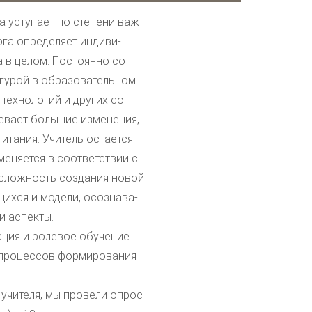
 уступает по степени важ-
ога определяет индиви-
 в целом. Постоянно со-
гурой в образовательном
технологий и других со-
евает большие изменения,
итания. Учитель остается
меняется в соответствии с
 сложность создания новой
щихся и модели, осознава-
и аспекты.
ция и ролевое обучение.
я процессов формирования
учителя, мы провели опрос