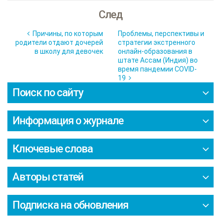
След
Причины, по которым
Проблемы, перспективы и
родители отдают дочерей
стратегии экстренного
в школу для девочек
онлайн-образования в
штате Ассам (Индия) во
время пандемии COVID-
19
Поиск по сайту
Информация о журнале
Ключевые слова
Авторы статей
Подписка на обновления