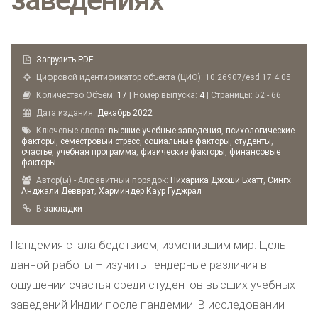
Загрузить PDF
Цифровой идентификатор объекта (ЦИО): 10.26907/esd.17.4.05
Количество Объем:
17
| Номер выпуска:
4
| Страницы: 52 - 66
Дата издания:
Декабрь
2022
Ключевые слова:
высшие учебные заведения
,
психологические
факторы
,
семестровый стресс
,
социальные факторы
,
студенты
,
счастье
,
учебная программа
,
физические факторы
,
финансовые
факторы
Автор(ы) - Алфавитный порядок:
Нихарика Джоши Бхатт
,
Сингх
Анджали Девврат
,
Харминдер Каур Гуджрал
B
закладки
Пандемия стала бедствием, изменившим мир. Цель
данной работы – изучить гендерные различия в
ощущении счастья среди студентов высших учебных
заведений Индии после пандемии. В исследовании