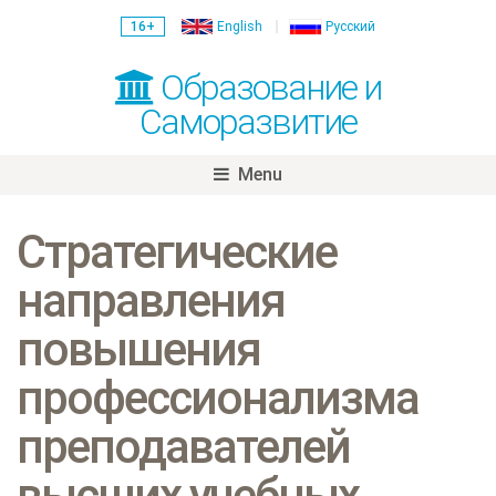
16+
English
Русский
Образование и
Саморазвитие
Menu
Skip
to
Стратегические
content
направления
повышения
профессионализма
преподавателей
высших учебных