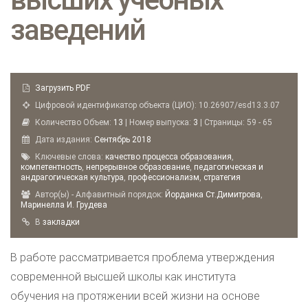
заведений
Загрузить PDF
Цифровой идентификатор объекта (ЦИО): 10.26907/esd13.3.07
Количество Объем:
13
| Номер выпуска:
3
| Страницы: 59 - 65
Дата издания:
Сентябрь
2018
Ключевые слова:
качество процесса образования
,
компетентность
,
непрерывное образование
,
педагогическая и
андрагогическая культура
,
профессионализм
,
стратегия
Автор(ы) - Алфавитный порядок:
Йорданка Ст.Димитрова
,
Маринелла И. Грудева
B
закладки
В работе рассматривается проблема утверждения
современной высшей школы как института
обучения на протяжении всей жизни на основе