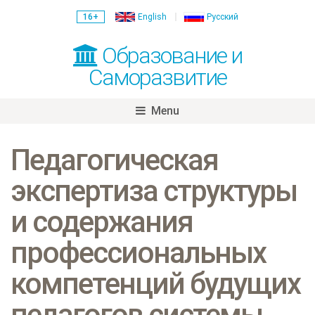
16+
English
Русский
Образование и
Саморазвитие
Menu
Skip
to
Педагогическая
content
экспертиза структуры
и содержания
профессиональных
компетенций будущих
педагогов системы