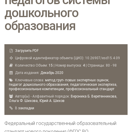
дошкольного
образования
Загрузить PDF
Цифровой идентификатор объекта (ЦИО): 10.26907/esd15.4.09
Количество Объем:
15
| Номер выпуска:
4
| Страницы: 80 - 98
Дата издания:
Декабрь
2020
Ключевые слова:
метод груп- повых экспертных оценок
,
педагог дошкольного образования
,
педагогическая экспертиза
,
профессиональные компетенции
,
профессиональный стандарт
Автор(ы) - Алфавитный порядок:
Вероника Б. Веретенникова
,
Ольга Ф. Шихова
,
Юрий А. Шихов
B
закладки
Федеральный государственный образовательный
стандарт нового поколения (ФГОС ВО