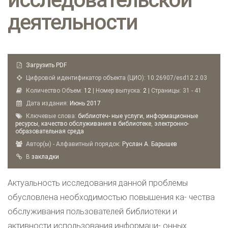
деятельности
Загрузить PDF
Цифровой идентификатор объекта (ЦИО): 10.26907/esd12.2.03
Количество Объем:
12
| Номер выпуска:
2
| Страницы: 31 - 41
Дата издания:
Июнь
2017
Ключевые слова:
библиотеч- ные услуги
,
информационные
ресурсы
,
качество обслуживания в библиотеке
,
электронно-
образовательная среда
Автор(ы) - Алфавитный порядок:
Руслан А. Барышев
B
закладки
Актуальность исследования данной проблемы
обусловлена необходимостью повышения ка- чества
обслуживания пользователей библиотеки и
активности использования информаци- онных