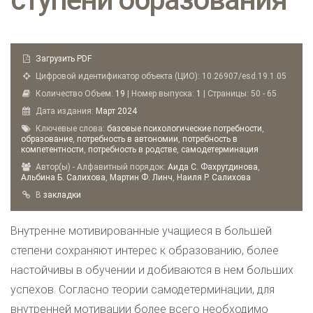
Загрузить PDF
Цифровой идентификатор объекта (ЦИО): 10.26907/esd.19.1.05
Количество Объем:
19
| Номер выпуска:
1
| Страницы: 50 - 65
Дата издания:
Март
2024
Ключевые слова:
базовые психологические потребности
,
образование
,
потребность в автономии
,
потребность в
компетентности
,
потребность в родстве
,
самодетерминация
Автор(ы) - Алфавитный порядок:
Аида С. Фахрутдинова
,
Альбина Б. Салихова
,
Мартин Ф. Линч
,
Наиля Р. Салихова
B
закладки
Внутренне мотивированные учащиеся в большей
степени сохраняют интерес к образованию, более
настойчивы в обучении и добиваются в нем больших
успехов. Согласно теории самодетерминации, для
внутренней мотивации более всего необходимо