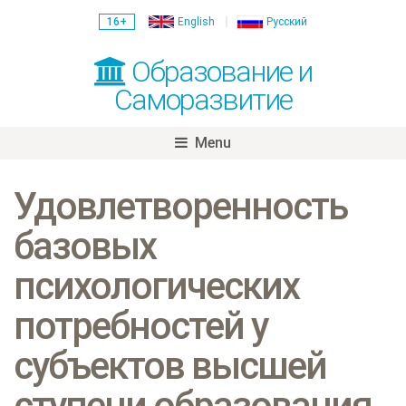
16+
English
Русский
Образование и
Саморазвитие
Menu
Skip
to
Удовлетворенность
content
базовых
психологических
потребностей у
субъектов высшей
ступени образования