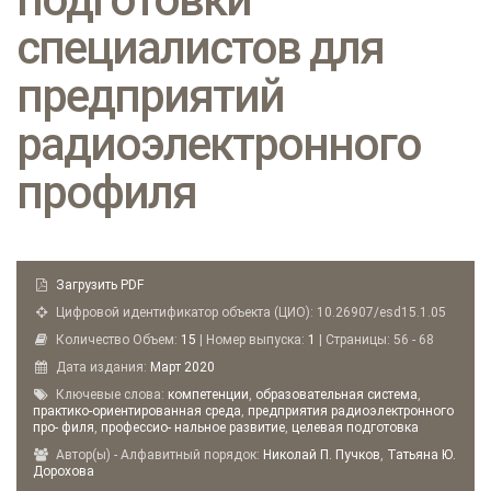
специалистов для
предприятий
радиоэлектронного
профиля
Загрузить PDF
Цифровой идентификатор объекта (ЦИО): 10.26907/esd15.1.05
Количество Объем:
15
| Номер выпуска:
1
| Страницы: 56 - 68
Дата издания:
Март
2020
Ключевые слова:
компетенции
,
образовательная система
,
практико-ориентированная среда
,
предприятия радиоэлектронного
про- филя
,
профессио- нальное развитие
,
целевая подготовка
Автор(ы) - Алфавитный порядок:
Николай П. Пучков
,
Татьяна Ю.
Дорохова