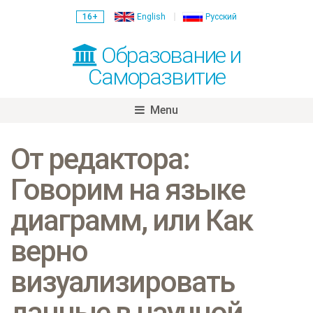
16+
English
Русский
Образование и
Саморазвитие
Menu
Skip
to
От редактора:
content
Говорим на языке
диаграмм, или Как
верно
визуализировать
данные в научной