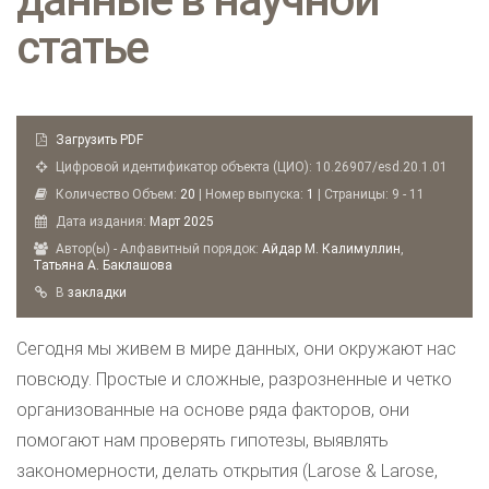
статье
Загрузить PDF
Цифровой идентификатор объекта (ЦИО): 10.26907/esd.20.1.01
Количество Объем:
20
| Номер выпуска:
1
| Страницы: 9 - 11
Дата издания:
Март
2025
Автор(ы) - Алфавитный порядок:
Айдар М. Калимуллин
,
Татьяна А. Баклашова
B
закладки
Сегодня мы живем в мире данных, они окружают нас
повсюду. Простые и сложные, разрозненные и четко
организованные на основе ряда факторов, они
помогают нам проверять гипотезы, выявлять
закономерности, делать открытия (Larose & Larose,