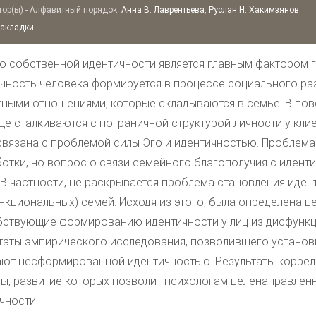
ор(ы) - Алфавитный порядок:
Анна В. Лаврентьева
,
Руслан Н. Хакимзянов
закладки
о собственной идентичности является главным фактором г
чность человека формируется в процессе социального ра
ными отношениями, которые складываются в семье. В пов
ще сталкиваются с пограничной структурой личности у кли
связана с проблемой силы Эго и идентичностью. Проблема
отки, но вопрос о связи семейного благополучия с идент
 В частности, не раскрывается проблема становления иден
нкциональных) семей. Исходя из этого, была определена ц
ствующие формированию идентичности у лиц из дисфункц
таты эмпирического исследования, позволившего установи
ют несформированной идентичностью. Результаты коррел
ы, развитие которых позволит психологам целенаправлен
чности.