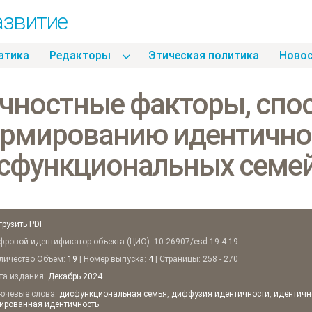
азвитие
атика
Pедакторы
Этическая политика
Hово
чностные факторы, спо
рмированию идентичнос
сфункциональных семе
грузить PDF
ровой идентификатор объекта (ЦИО): 10.26907/esd.19.4.19
ичество Объем:
19
| Номер выпуска:
4
| Страницы: 258 - 270
а издания:
Декабрь
2024
чевые слова:
дисфункциональная семья
,
диффузия идентичности
,
идентичн
ированная идентичность