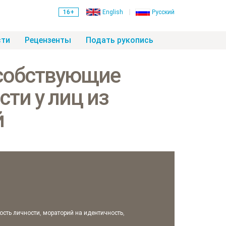
16+
English
Русский
сти
Рецензенты
Подать рукопись
собствующие
ти у лиц из
й
ость личности
,
мораторий на идентичность
,