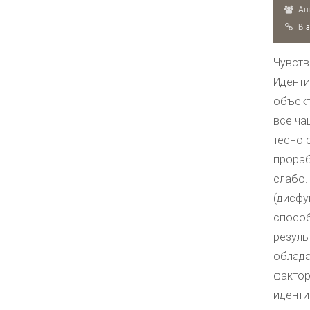
Авт
B
Чувств
Иденти
объект
все ча
тесно 
прораб
слабо.
(дисфу
способ
резуль
облада
фактор
иденти