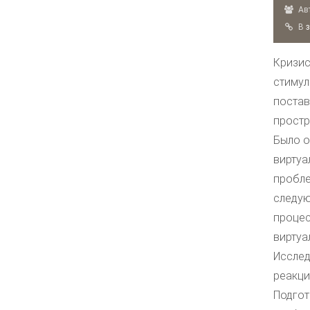
Авт
B
Кризис
стимул
постав
простр
Было о
виртуа
пробле
следую
процес
виртуа
Исслед
реакци
Подгот