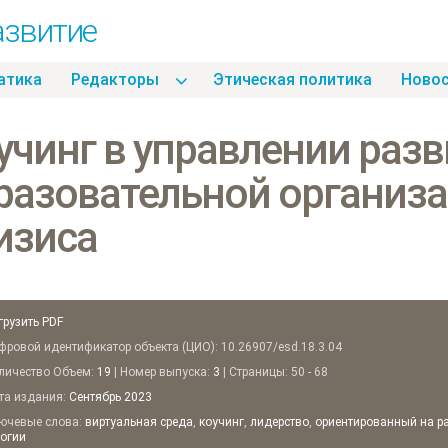
азвитие
атика
Pедакторы
Этическая политика
Hово
учинг в управлении раз
разовательной организа
изиса
грузить PDF
ровой идентификатор объекта (ЦИО): 10.26907/esd.18.3.04
ичество Объем:
19
| Номер выпуска:
3
| Страницы: 50 - 68
а издания:
Сентябрь
2023
чевые слова:
виртуальная среда
,
коучинг
,
лидерство
,
ориентированный на р
огии