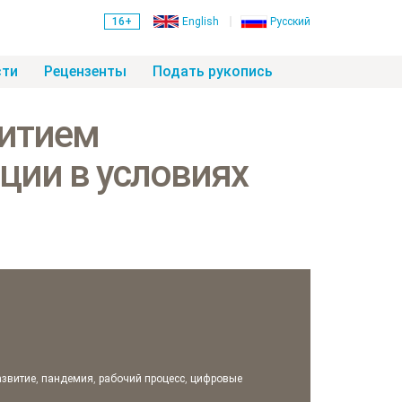
16+
English
Русский
сти
Рецензенты
Подать рукопись
витием
ции в условиях
азвитие
,
пандемия
,
рабочий процесс
,
цифровые