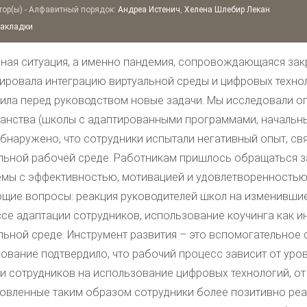
ор(ы) - Алфавитный порядок:
Андреа Истенич
,
Хелена Шлебир Лекан
закладки
ная ситуация, а именно пандемия, сопровождающаяся зак
ировала интеграцию виртуальной среды и цифровых техно
ила перед руководством новые задачи. Мы исследовали о
анства (школы с адаптированными программами, начальны
бнаружено, что сотрудники испытали негативный опыт, св
льной рабочей среде. Работникам пришлось обращаться за
мы с эффективностью, мотивацией и удовлетворенностью 
щие вопросы: реакция руководителей школ на изменившие
се адаптации сотрудников, использование коучинга как ин
льной среде. Инструмент развития – это вспомогательное
ование подтвердило, что рабочий процесс зависит от уро
и сотрудников на использование цифровых технологий, от
овленные таким образом сотрудники более позитивно реа