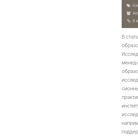
Клю
Авт
B
В стат
образо
Исслед
менедж
образо
исслед
сионны
практи
инстит
исслед
наприм
поддер