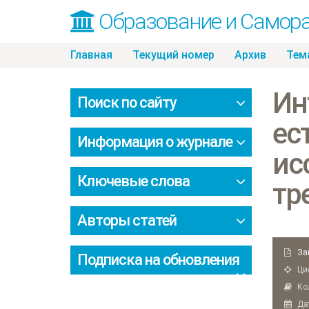
Образование и Самор
Skip
Главная
Текущий номер
Архив
Тем
to
content
Ин
Поиск по сайту
ес
Информация о журнале
ис
Ключевые слова
тр
Авторы статей
За
Подписка на обновления
Циф
Кол
Дат