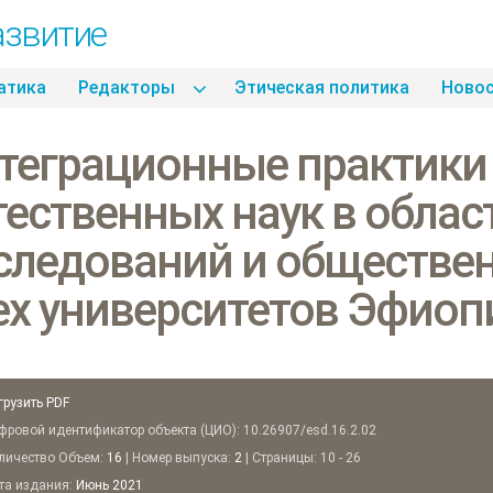
азвитие
атика
Pедакторы
Этическая политика
Hово
теграционные практики
тественных наук в облас
следований и обществен
ех университетов Эфиоп
грузить PDF
ровой идентификатор объекта (ЦИО): 10.26907/esd.16.2.02
ичество Объем:
16
| Номер выпуска:
2
| Страницы: 10 - 26
а издания:
Июнь
2021