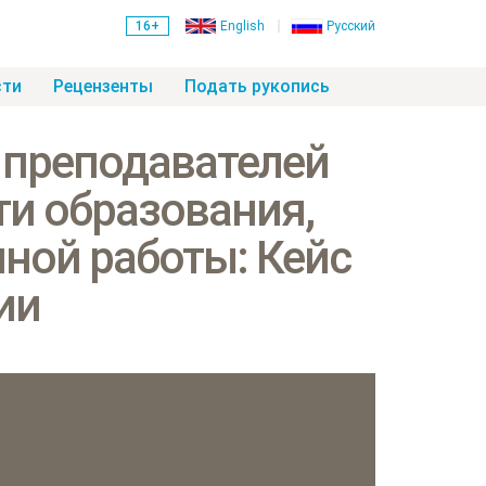
16+
English
Русский
сти
Рецензенты
Подать рукопись
 преподавателей
ти образования,
ной работы: Кейс
ии