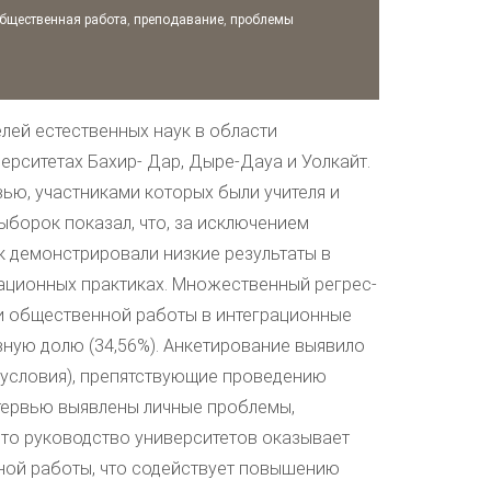
бщественная работа
,
преподавание
,
проблемы
лей естественных наук в области
ерситетах Бахир- Дар, Дыре-Дауа и Уолкайт.
ью, участниками которых были учителя и
ыборок показал, что, за исключением
к демонстрировали низкие результаты в
рационных практиках. Множественный регрес-
 и общественной работы в интеграционные
вную долю (34,56%). Анкетирование выявило
 условия), препятствующие проведению
нтервью выявлены личные проблемы,
что руководство университетов оказывает
ной работы, что содействует повышению