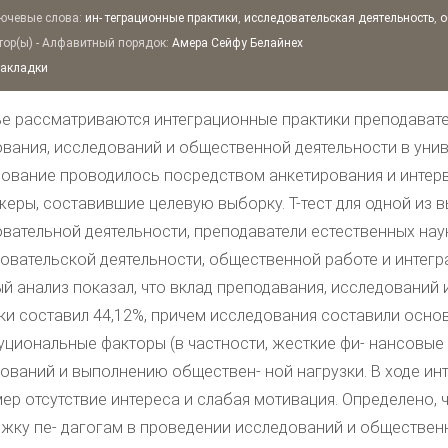
чевые слова:
ин- теграционные практики
,
исследовательская деятельность
,
о
ор(ы) - Алфавитный порядок:
Амера Сейфу Белайнех
закладки
ье рассматриваются интеграционные практики преподавате
вания, исследований и общественной деятельности в унив
ование проводилось посредством анкетирования и интерв
еры, составившие целевую выборку. Т-тест для одной из в
вательной деятельности, преподаватели естественных нау
овательской деятельности, общественной работе и интег
й анализ показал, что вклад преподавания, исследований
ки составил 44,12%, причем исследования составили осно
уциональные факторы (в частности, жесткие фи- нансовые
ований и выполнению обществен- ной нагрузки. В ходе и
ер отсутствие интереса и слабая мотивация. Определено, 
жку пе- дагогам в проведении исследований и обществен