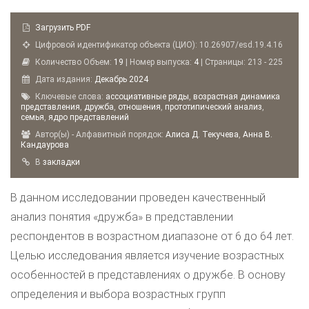
Загрузить PDF
Цифровой идентификатор объекта (ЦИО): 10.26907/esd.19.4.16
Количество Объем:
19
| Номер выпуска:
4
| Страницы: 213 - 225
Дата издания:
Декабрь
2024
Ключевые слова:
ассоциативные ряды
,
возрастная динамика
представления
,
дружба
,
отношения
,
прототипический анализ
,
семья
,
ядро представлений
Автор(ы) - Алфавитный порядок:
Алиса Д. Текучева
,
Анна В.
Кандаурова
B
закладки
В данном исследовании проведен качественный
анализ понятия «дружба» в представлении
респондентов в возрастном диапазоне от 6 до 64 лет.
Целью исследования является изучение возрастных
особенностей в представлениях о дружбе. В основу
определения и выбора возрастных групп