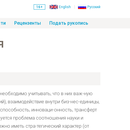
16+
English
Русский
сти
Рецензенты
Подать рукопись
я
необходимо учитывать, что в них важ-ную
й), взаимодействие внутри биз-нес-единицы,
способность, инноваци-онность, трансферт
руется проблема соотношения науки и
жно иметь стра-тегический характер (от