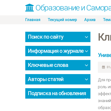
Образование и Самор
Skip
Главная
Текущий номер
Архив
Тем
to
content
Кл
Поиск по сайту
Информация о журнале
Униве
Ключевые слова
01/
Авторы статей
Для пр
роль и
Подписка на обновления
эффект
знаний
образо