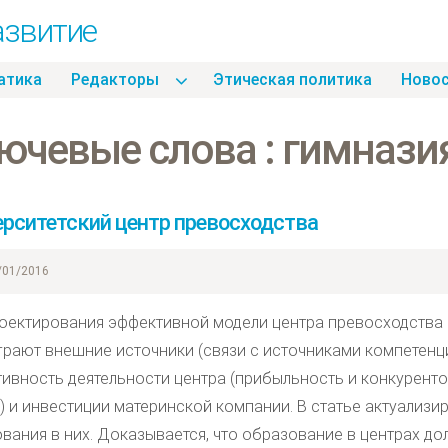
азвитие
атика
Pедакторы
Этическая политика
Hово
ючевые слова : гимнази
рситетский центр превосходства
01/2016
оектирования эффективной модели центра превосходства 
грают внешние источники (связи с источниками компетенци
ивность деятельности центра (прибыльность и конкуренто
) и инвестиции материнской компании. В статье актуализи
вания в них. Доказывается, что образование в центрах дол