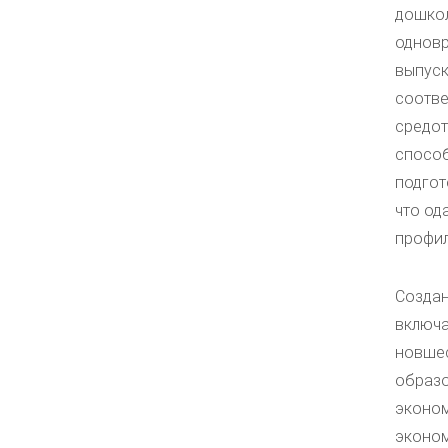
дошкол
одновр
выпуск
соотве
средот
способ
подгот
что од
профил
Cоздан
включа
новшес
образо
эконом
эконом