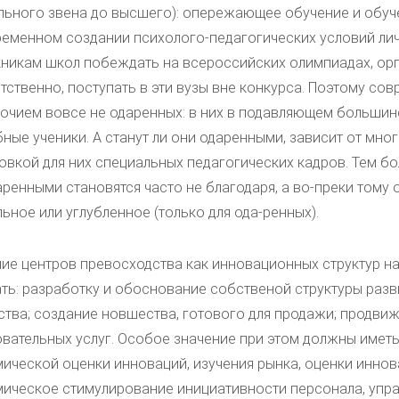
ьного звена до высшего): опережающее обучение и обуче
еменном создании психолого-педагогических условий лич
никам школ побеждать на всероссийских олимпиадах, орг
тственно, поступать в эти вузы вне конкурса. Поэтому со
очием вовсе не одаренных: в них в подавляющем большин
ные ученики. А станут ли они одаренными, зависит от многи
овкой для них специальных педагогических кадров. Тем бо
аренными становятся часто не благодаря, а во-преки тому
ьное или углубленное (только для ода-ренных).
ие центров превосходства как инновационных структур н
ть: разработку и обоснование собственой структуры разви
тва; создание новшества, готового для продажи; продвиж
вательных услуг. Особое значение при этом должны имет
ической оценки инноваций, изучения рынка, оценки иннов
ическое стимулирование инициативности персонала, упр